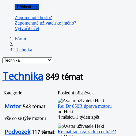
Přihlásit se
Zapomenuté heslo?
Zapomenuté uživatelské jméno?
Vytvořit účet
Fórum
Technika
Technika
849 témat
Kategorie
Poslední příspěvek
Motor
543 témat
Re: Dr 650R úprava motoru
od
Heki
4 měsíců 1 týden zpět
vše co se týèe motoru
Podvozek
117 témat
Re: náhrada za zadní centrál??