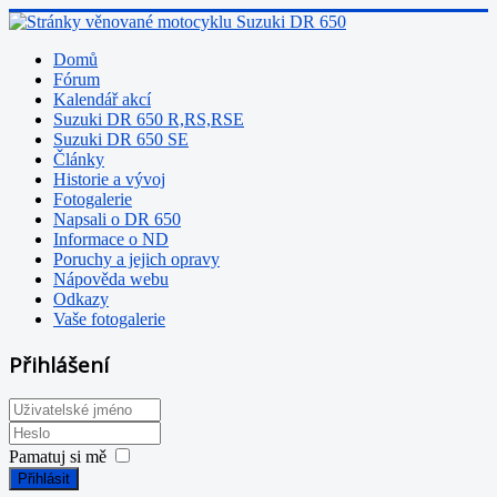
Domů
Fórum
Kalendář akcí
Suzuki DR 650 R,RS,RSE
Suzuki DR 650 SE
Články
Historie a vývoj
Fotogalerie
Napsali o DR 650
Informace o ND
Poruchy a jejich opravy
Nápověda webu
Odkazy
Vaše fotogalerie
Přihlášení
Pamatuj si mě
Přihlásit