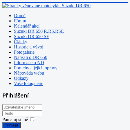
Domů
Fórum
Kalendář akcí
Suzuki DR 650 R,RS,RSE
Suzuki DR 650 SE
Články
Historie a vývoj
Fotogalerie
Napsali o DR 650
Informace o ND
Poruchy a jejich opravy
Nápověda webu
Odkazy
Vaše fotogalerie
Přihlášení
Pamatuj si mě
Přihlásit