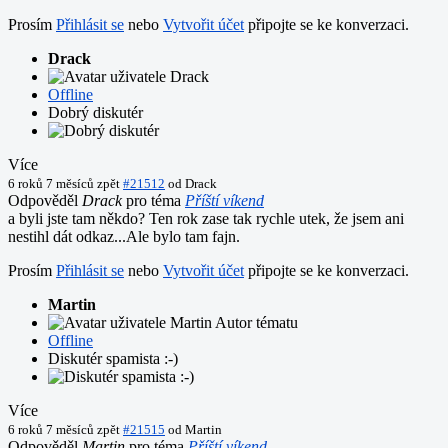
Prosím
Přihlásit se
nebo
Vytvořit účet
připojte se ke konverzaci.
Drack
Offline
Dobrý diskutér
Více
6 roků 7 měsíců zpět
#21512
od
Drack
Odpověděl
Drack
pro téma
Příští víkend
a byli jste tam někdo? Ten rok zase tak rychle utek, že jsem ani
nestihl dát odkaz...Ale bylo tam fajn.
Prosím
Přihlásit se
nebo
Vytvořit účet
připojte se ke konverzaci.
Martin
Autor tématu
Offline
Diskutér spamista :-)
Více
6 roků 7 měsíců zpět
#21515
od
Martin
Odpověděl
Martin
pro téma
Příští víkend