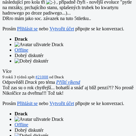
následující pro kola tři
, případně čtyři - novější evoluce "pytle
na mrzáky, prchajícího stanu, splašených trubek bo kwartyru
hadrowego po droze padiwego...)...
DRro mám jako soc. závazek na tuto 5tiletku..
Prosím
Přihlásit se
nebo
Vytvořit účet
připojte se ke konverzaci.
Drack
Offline
Dobrý diskutér
Více
9 roků 3 týdnů zpět
#21008
od
Drack
Odpověděl
Drack
pro téma
Příští víkend
Tož zas su o rok chytřejší... bohatší a snáď aj blíž penzi?!? No prostě
Nikolčice za dveřma!!! Tož tak!
Prosím
Přihlásit se
nebo
Vytvořit účet
připojte se ke konverzaci.
Drack
Offline
Dobrý diskutér