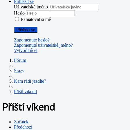
Přihlásit se
Uživatelské jméno
Heslo
Pamatovat si mě
Přihlásit se
Zapomenuté heslo?
Zapomenuté uživatelské jméno?
Vytvořit účet
Fórum
Srazy
Kam rádi jezdíte?
Příští víkend
Příští víkend
Začátek
Předchozí