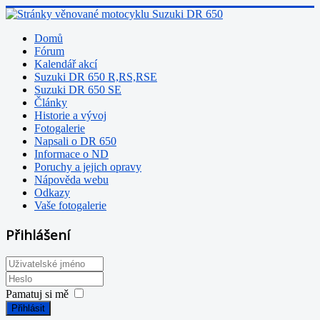
Domů
Fórum
Kalendář akcí
Suzuki DR 650 R,RS,RSE
Suzuki DR 650 SE
Články
Historie a vývoj
Fotogalerie
Napsali o DR 650
Informace o ND
Poruchy a jejich opravy
Nápověda webu
Odkazy
Vaše fotogalerie
Přihlášení
Pamatuj si mě
Přihlásit