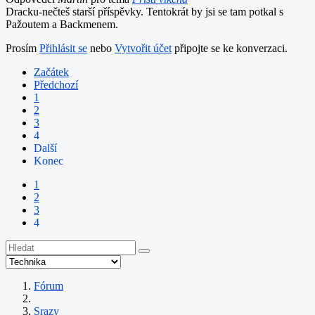
Dracku-nečteš starší příspěvky. Tentokrát by jsi se tam potkal s
Pažoutem a Backmenem.
Prosím
Přihlásit se
nebo
Vytvořit účet
připojte se ke konverzaci.
Začátek
Předchozí
1
2
3
4
Další
Konec
1
2
3
4
Fórum
Srazy