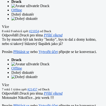
Drack
Offline
Dobrý diskutér
Více
8 roků 9 měsíců zpět
#21054
od
Drack
Odpověděl
Drack
pro téma
Příští víkend
To by muselo být tak hezky "hezky", bys to dal z domy kolmo,
nebo si takový bláznivý šlapálek jako já?
Prosím
Přihlásit se
nebo
Vytvořit účet
připojte se ke konverzaci.
Drack
Offline
Dobrý diskutér
Více
7 roků 1 týden zpět
#21457
od
Drack
Odpověděl
Drack
pro téma
Příští víkend
Motonalet Nikolčice...jetz week !!!
Prosím
Přihlásit se
nebo
Vytvořit účet
připojte se ke konverzaci.