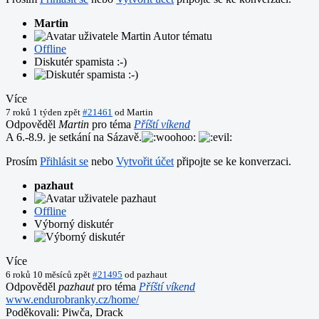
Martin
Autor tématu
Offline
Diskutér spamista :-)
Více
7 roků 1 týden zpět
#21461
od
Martin
Odpověděl
Martin
pro téma
Příští víkend
A 6.-8.9. je setkání na Sázavě.
Prosím
Přihlásit se
nebo
Vytvořit účet
připojte se ke konverzaci.
pazhaut
Offline
Výborný diskutér
Více
6 roků 10 měsíců zpět
#21495
od
pazhaut
Odpověděl
pazhaut
pro téma
Příští víkend
www.endurobranky.cz/home/
Poděkovali:
Piwča
,
Drack