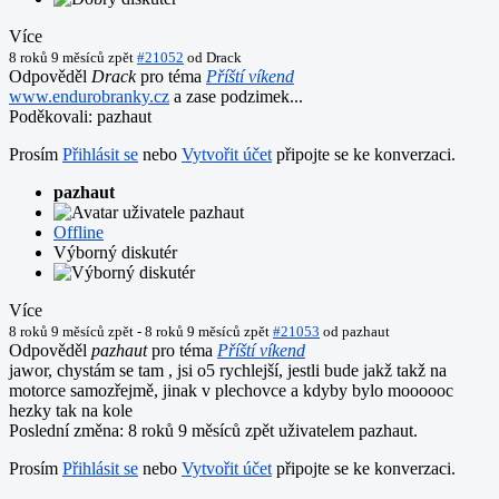
Více
8 roků 9 měsíců zpět
#21052
od
Drack
Odpověděl
Drack
pro téma
Příští víkend
www.endurobranky.cz
a zase podzimek...
Poděkovali:
pazhaut
Prosím
Přihlásit se
nebo
Vytvořit účet
připojte se ke konverzaci.
pazhaut
Offline
Výborný diskutér
Více
8 roků 9 měsíců zpět
-
8 roků 9 měsíců zpět
#21053
od
pazhaut
Odpověděl
pazhaut
pro téma
Příští víkend
jawor, chystám se tam , jsi o5 rychlejší, jestli bude jakž takž na
motorce samozřejmě, jinak v plechovce a kdyby bylo moooooc
hezky tak na kole
Poslední změna: 8 roků 9 měsíců zpět uživatelem
pazhaut
.
Prosím
Přihlásit se
nebo
Vytvořit účet
připojte se ke konverzaci.