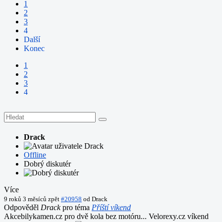
1
2
3
4
Další
Konec
1
2
3
4
Drack
Offline
Dobrý diskutér
Více
9 roků 3 měsíců zpět
#20958
od
Drack
Odpověděl
Drack
pro téma
Příští víkend
Akcebilykamen.cz pro dvě kola bez motóru... Velorexy.cz víkend